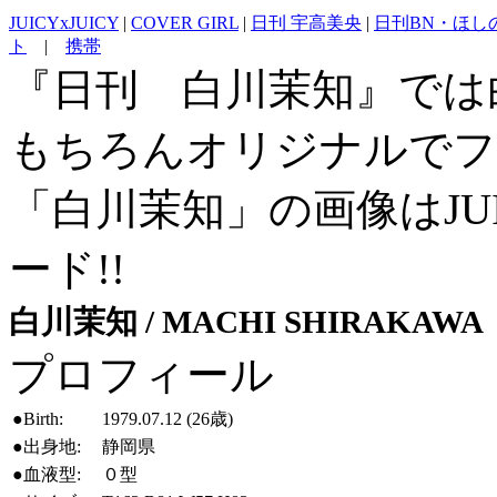
JUICYxJUICY
|
COVER GIRL
|
日刊 宇高美央
|
日刊BN・ほしの
ト
|
携帯
『日刊 白川茉知』では
もちろんオリジナルでフ
「白川茉知」の画像はJUIC
ード!!
白川茉知 / MACHI SHIRAKAWA
プロフィール
●Birth:
1979.07.12 (26歳)
●出身地:
静岡県
●血液型:
０型