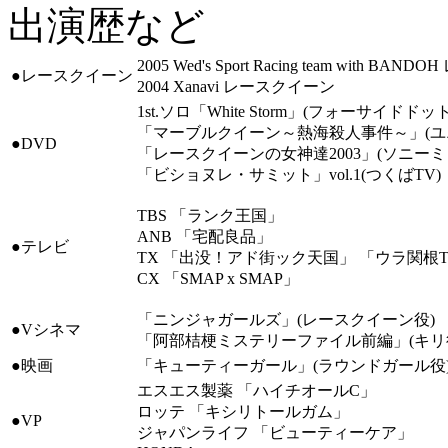
出演歴など
2005 Wed's Sport Racing team with B
●レースクイーン
2004 Xanavi レースクイーン
1st.ソロ「White Storm」(フォーサイドドッ
「マーブルクイーン～熱海殺人事件～」(ユ
●DVD
「レースクイーンの女神達2003」(ソニーミ
「ビショヌレ・サミット」vol.1(つくばTV)
TBS 「ランク王国」
ANB 「宅配良品」
●テレビ
TX 「出没！アド街ック天国」 「ウラ関根
CX 「SMAP x SMAP」
「ニンジャガールズ」(レースクイーン役)
●Vシネマ
「阿部桔梗ミステリーファイル前編」(キリ
●映画
「キューティーガール」(ラウンドガール役
エスエス製薬 「ハイチオールC」
ロッテ 「キシリトールガム」
●VP
ジャパンライフ 「ビューティーケア」