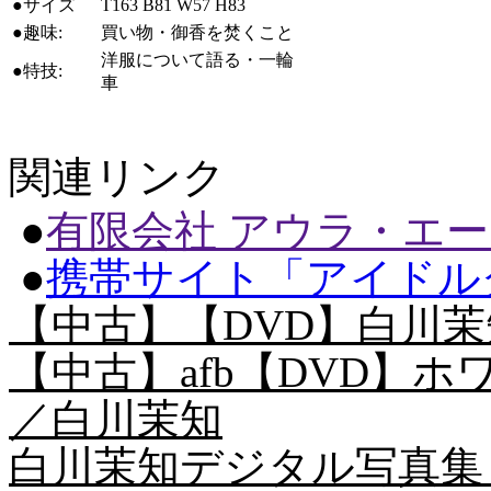
●サイズ
T163 B81 W57 H83
●趣味:
買い物・御香を焚くこと
洋服について語る・一輪
●特技:
車
関連リンク
●
有限会社 アウラ・エ
●
携帯サイト「アイドル
【中古】【DVD】白川茉知/
【中古】afb【DVD】ホワ
／白川茉知
白川茉知デジタル写真集「m