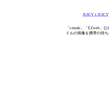
JUICY x JUICY
「i-mode」「EZw
ドルの画像を携帯の待ち