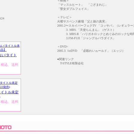
＜映画＞
「マッスルヒート」 「ござまれじ」
「聖女ダブルフェイス」
＜テレビ＞
S24
火曜サスペンス劇場「父と娘の真実」
2005.2〜スカイパーフェクTV 「コッサバ」（レギュラー
3. MBS.「天使らんまん」（ゲスト）
3. MBS-R「ハリガネロックとめぐみのロックな時
3.FM-FUJI「ジャングルパラダイス」
＜DVD>
2005.3. 1stDVD 「必殺れいゎ〜ルド」（エッジ）
れい/タイト
●関連リンク
T-STYLE有限会社
円（税込、送料
タイトル未定
)
円（税込、送料