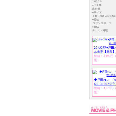
1987.2.9
●出身地
東京都
●サイズ
Ｔ161 B83 W62 H88 
●特技
マリンスポーツ
●趣味
テニス・料理
20％OFF●戸田
ル未定【新品】
価格：3,192
別）
◆戸田れい /
(2010/12/22発売
価格：3,276
別）