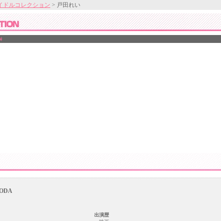
イドルコレクション
> 戸田れい
TODA
出演歴