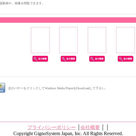
版動画や、画像を閲覧できます。
左のバナーをクリックしてWindows Media PlayerをDownLoadして下さい。