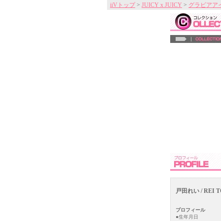
iiVトップ
>
JUICY x JUICY
>
グラビアア
戸田れい / REI 
プロフィール
●生年月日