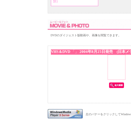
別）
DVDのダイジェスト版動画や、画像を閲覧できます。
VHS＆
DVD
「
」
2004年8月25日発売 (日本
左のバナーをクリックしてWindows Me