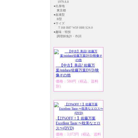
1979.8.8
●出身地
東京都
●血液型
B型
●サイズ
Ｔ168 B87 W59 H88 S24.0
●趣味・特技
調理師免許・作詞
【中古】美品! 佐藤万
葉/midara/佐藤万葉DVD/映
像その他
価格：580円（税込、送料
別）
【23%OFF！】佐藤万葉
Excellent Taste 〜耽美なエロ
ス〜(DVD)
価格：3,072円（税込、送料