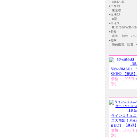
1984.4.23
●出身地
東京都
●血液型
B型
●サイズ
H162/B96/W59/H84
●特技
書道.、油絵、バ
●趣味
映画鑑賞、読書、
50%offMARI
SKIN2 【新品
価格：1,995
別）
ラインコミュニ
ズ大放出！MARI S
it HOT! 【新品
価格：1,470
別）