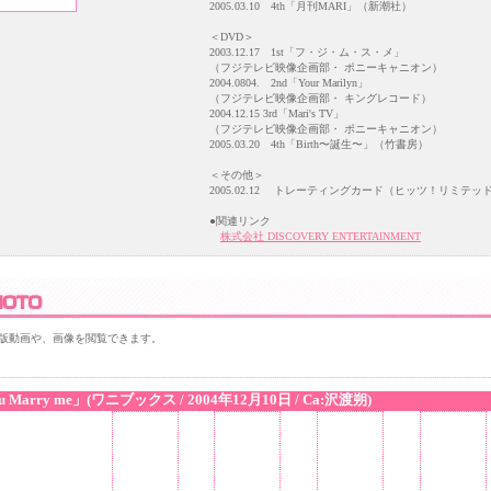
2005.03.10 4th「月刊MARI」（新潮社）
＜DVD＞
2003.12.17 1st「フ・ジ・ム・ス・メ」
（フジテレビ映像企画部・ ポニーキャニオン）
2004.0804. 2nd「Your Marilyn」
（フジテレビ映像企画部・ キングレコード）
2004.12.15 3rd「Mari's TV」
（フジテレビ映像企画部・ ポニーキャニオン）
2005.03.20 4th「Birth〜誕生〜」（竹書房）
＜その他＞
2005.02.12 トレーティングカード（ヒッツ！リミテッ
●関連リンク
株式会社 DISCOVERY ENTERTAINMENT
版動画や、画像を閲覧できます。
u Marry me」(ワニブックス / 2004年12月10日 / Ca:沢渡朔)