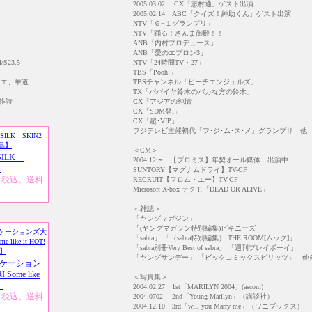
2005.03.02 CX「志村通」ゲスト出演
2005.02.14 ABC「クイズ！紳助くん」ゲスト出演
NTV「Ｇ−１グランプリ」
NTV「踊る！さんま御殿！！」
ANB「内村プロデュース」
ANB「愛のエプロン3」
/S23.5
NTV「24時間TV・27」
TBS「Pooh!」
レエ、華道
TBSチャンネル「ビーチエンジェルズ」
TX「パパイヤ鈴木のバカな方の鈴木」
作詩
CX「アジアの純情」
CX「SDM発l」
CX「超･VIP」
フジテレビ主催初代「フ･ジ･ム･ス･メ」グランプリ 他
＜CM＞
 SILK
2004.12〜 【プロミス】年契オール媒体 出演中
】
SUNTORY【マグナムドライ】TV-CF
円（税込、送料
RECRUIT【フロム・エー】TV-CF
Microsoft X-box テクモ「DEAD OR ALIVE」
＜雑誌＞
「ヤングマガジン」
「(ヤングマガジン特別編集)ビキニーズ」
「sabra」 「（sabra特別編集） THE ROOM[ムック]」
「sabra別冊Very Best of sabra」 「週刊プレイボーイ」
「ヤングサンデー」 「ビックコミックスピリッツ」 他
ケーション
ome like
＜写真集＞
】
2004.02.27 1st「MARILYN 2004」(ascom)
円（税込、送料
2004.0702 2nd「Young Marilyn」（講談社）
2004.12.10 3rd「will you Marry me」（ワニブックス）