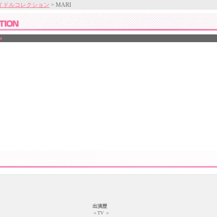
イドルコレクション
> MARI
出演歴
＜TV ＞