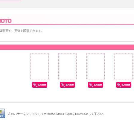
版動画や、画像を閲覧できます。
左のバナーをクリックしてWindows Media PlayerをDownLoadして下さい。