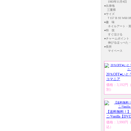
1983年11月4日
●出身地
三重県
●サイズ
Ｔ157 B 93 W60 H
●趣 味
ネイルアート・英
●特 技
すぐ泣ける
●チャームポイント
伸びるほっぺた・
●長所
マイペース
20％OFF●い
コマニア
価格：3,192
別）
【送料無料！】
こ/Vanilla【DV
価格：3,990
込）