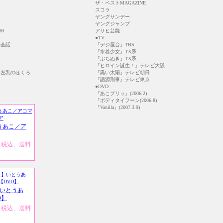
ザ・ベストMAGAZINE
スコラ
ヤングサンデー
ヤングジャンプ
90
アサヒ芸能
●TV
会話
『デジ屋台』TBS
『水着少女』TX系
『ぶちぬき』TX系
『ヒロイン誕生！』テレビ大阪
左乳のほくろ
『黒い太陽』テレビ朝日
『語源刑事』テレビ東京
●DVD
『あこプリッ』(2006.2)
『ボディタイフーン(2006.8)
『Vanilla』(2007.3.9)
とうあこ／ア
円（税込、送料
いとうあ
D】
円（税込、送料