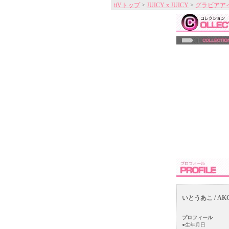
iiVトップ
>
JUICY x JUICY
>
グラビアア
いとうあこ / AKO
プロフィール
●生年月日