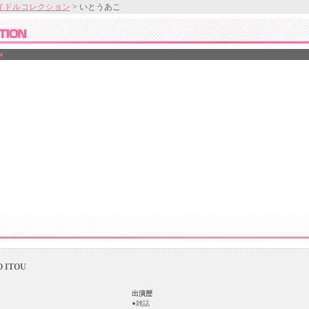
イドルコレクション
> いとうあこ
 ITOU
出演歴
●雑誌