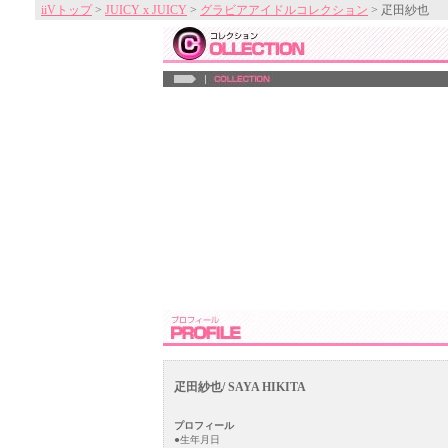
iiVトップ
>
JUICY x JUICY
>
グラビアアイドルコレクション
> 疋田紗也
疋田紗也/ SAYA HIKITA
プロフィール
●生年月日