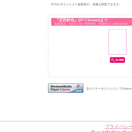
DVDのダイジェスト版動画や、画像を閲覧できます。
『疋田紗也』(iiV Channel)より
衣装協力：ROXY/ 印/ MERVER FERTILE / SERATHIM
左のバナーをクリックしてWindows Me