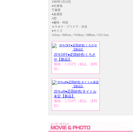
1989年1月23日
●出身地
千葉県
●血液型
A型
●趣味・特技
カラオケ・プリクラ・水泳
●サイズ
153cm／B85cm／W58cm／H88cm／S23.5cm
20％OFF●疋田紗也/くろさ
や【新品】
価格：3,192円（税込、送料
別）
20％off●疋田紗也/タイトル
未定【新品】
価格：3,192円（税込、送料
別）